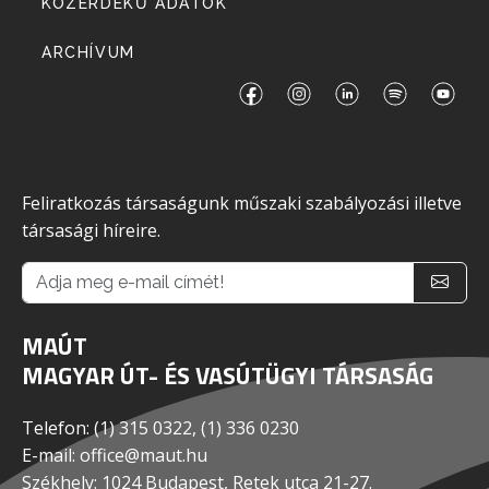
KÖZÉRDEKŰ ADATOK
ARCHÍVUM
Feliratkozás társaságunk műszaki szabályozási illetve
társasági híreire.
MAÚT
MAGYAR ÚT- ÉS VASÚTÜGYI TÁRSASÁG
Telefon: (1) 315 0322, (1) 336 0230
E-mail: office@maut.hu
Székhely: 1024 Budapest, Retek utca 21-27.