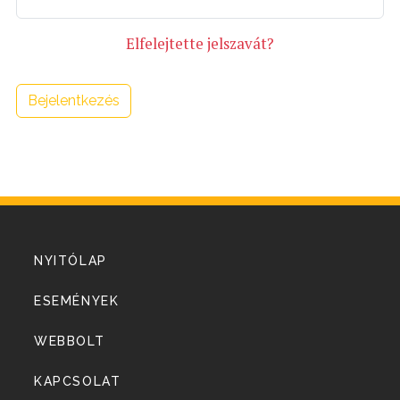
Elfelejtette jelszavát?
Bejelentkezés
NYITÓLAP
ESEMÉNYEK
WEBBOLT
KAPCSOLAT