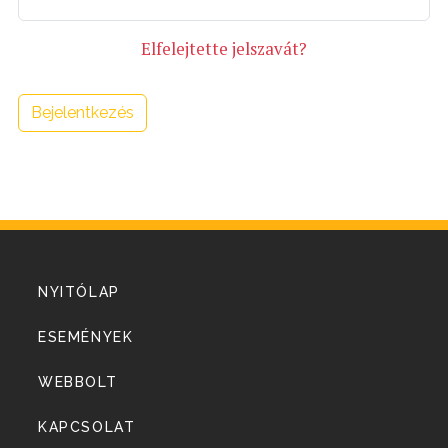
Elfelejtette jelszavát?
Bejelentkezés
NYITÓLAP
ESEMÉNYEK
WEBBOLT
KAPCSOLAT