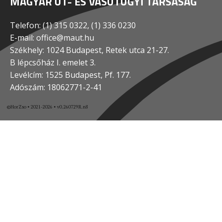
MAGYAR ÚT- ÉS VASÚTÜGYI TÁRSASÁG
Telefon: (1) 315 0322, (1) 336 0230
E-mail: office@maut.hu
Székhely: 1024 Budapest, Retek utca 21-27.
B lépcsőház I. emelet 3.
Levélcím: 1525 Budapest, Pf. 177.
Adószám: 18062771-2-41
©HorZso • 2021-2026 • v0.260729R.n8