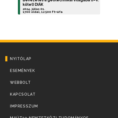
Bevezetés a geotechnikai világába (I–V.
kötet) DIÁK
2024. július 01.
1700 oldal, 12 500 Ft+áfa
NYITÓLAP
ESEMÉNYEK
WEBBOLT
KAPCSOLAT
IMPRESSZUM