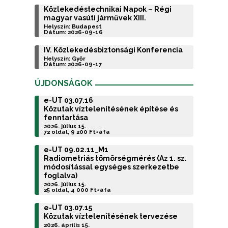
Közlekedéstechnikai Napok – Régi
magyar vasúti járművek XIII.
Helyszín: Budapest
Dátum: 2026-09-16
IV. Közlekedésbiztonsági Konferencia
Helyszín: Győr
Dátum: 2026-09-17
ÚJDONSÁGOK
e-UT 03.07.16
Közutak víztelenítésének építése és
fenntartása
2026. július 15.
72 oldal, 9 200 Ft+áfa
e-UT 09.02.11_M1
Radiometriás tömörségmérés (Az 1. sz.
módosítással egységes szerkezetbe
foglalva)
2026. július 15.
25 oldal, 4 000 Ft+áfa
e-UT 03.07.15
Közutak víztelenítésének tervezése
2026. április 15.