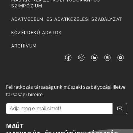
MAÚT30 NEMZETKÖZI TUDOMÁNYOS
SZIMPÓZIUM
ADATVÉDELMI ÉS ADATKEZELÉSI SZABÁLYZAT
KÖZÉRDEKŰ ADATOK
ARCHÍVUM
Feliratkozás társaságunk műszaki szabályozási illetve
társasági híreire.
MAÚT