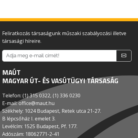
Feliratkozás társaságunk műszaki szabályozási illetve
társasági híreire.
MAÚT
MAGYAR ÚT- ÉS VASÚTÜGYI TÁRSASÁG
Telefon: (1) 315 0322, (1) 336 0230
E-mail: office@maut.hu
Székhely: 1024 Budapest, Retek utca 21-27.
B lépcsőház I. emelet 3.
Levélcím: 1525 Budapest, Pf. 177.
Adószám: 18062771-2-41