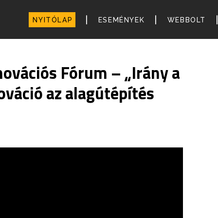
|
|
NYITÓLAP
ESEMÉNYEK
WEBBOLT
ovációs Fórum – „Irány a
nováció az alagútépítés