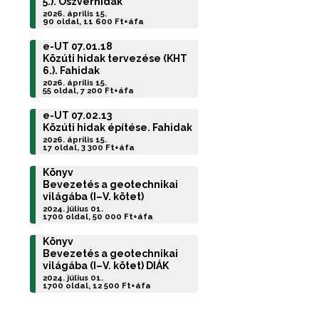
5.). Öszvérhidak
2026. április 15.
90 oldal, 11 600 Ft+áfa
e-UT 07.01.18
Közúti hidak tervezése (KHT
6.). Fahidak
2026. április 15.
55 oldal, 7 200 Ft+áfa
e-UT 07.02.13
Közúti hidak építése. Fahidak
2026. április 15.
17 oldal, 3 300 Ft+áfa
Könyv
Bevezetés a geotechnikai
világába (I–V. kötet)
2024. július 01.
1700 oldal, 50 000 Ft+áfa
Könyv
Bevezetés a geotechnikai
világába (I–V. kötet) DIÁK
2024. július 01.
1700 oldal, 12 500 Ft+áfa