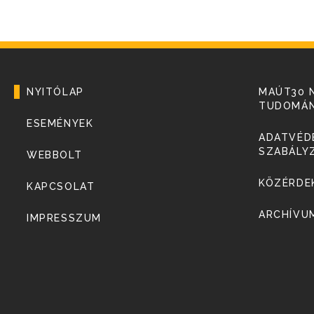
NYITÓLAP
MAÚT30 
TUDOMÁN
ESEMÉNYEK
ADATVÉDE
SZABÁLY
WEBBOLT
KÖZÉRDE
KAPCSOLAT
ARCHÍVU
IMPRESSZUM