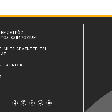
NEMZETKÖZI
YOS SZIMPÓZIUM
LMI ÉS ADATKEZELÉSI
ZAT
KŰ ADATOK
M