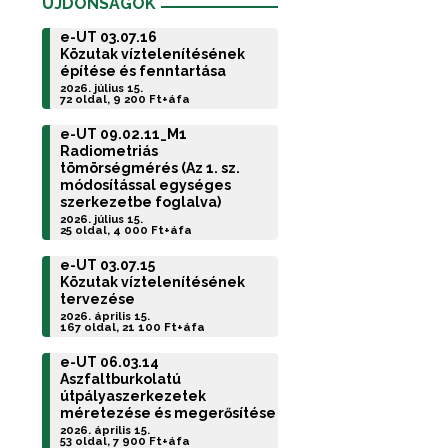
ÚJDONSÁGOK
e-UT 03.07.16
Közutak víztelenítésének
építése és fenntartása
2026. július 15.
72 oldal, 9 200 Ft+áfa
e-UT 09.02.11_M1
Radiometriás
tömörségmérés (Az 1. sz.
módosítással egységes
szerkezetbe foglalva)
2026. július 15.
25 oldal, 4 000 Ft+áfa
e-UT 03.07.15
Közutak víztelenítésének
tervezése
2026. április 15.
167 oldal, 21 100 Ft+áfa
e-UT 06.03.14
Aszfaltburkolatú
útpályaszerkezetek
méretezése és megerősítése
2026. április 15.
53 oldal, 7 900 Ft+áfa