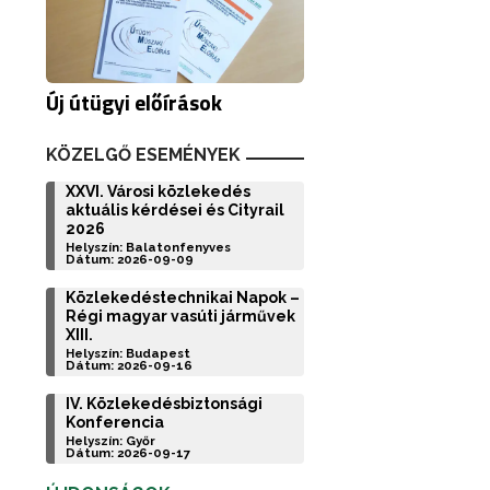
Új útügyi előírások
KÖZELGŐ ESEMÉNYEK
XXVI. Városi közlekedés
aktuális kérdései és Cityrail
2026
Helyszín: Balatonfenyves
Dátum: 2026-09-09
Közlekedéstechnikai Napok –
Régi magyar vasúti járművek
XIII.
Helyszín: Budapest
Dátum: 2026-09-16
IV. Közlekedésbiztonsági
Konferencia
Helyszín: Győr
Dátum: 2026-09-17