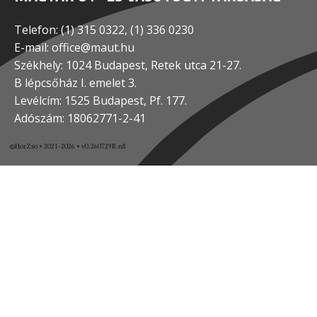
Telefon: (1) 315 0322, (1) 336 0230
E-mail: office@maut.hu
Székhely: 1024 Budapest, Retek utca 21-27.
B lépcsőház I. emelet 3.
Levélcím: 1525 Budapest, Pf. 177.
Adószám: 18062771-2-41
©HorZso • 2021-2026 • v0.260729R.n8