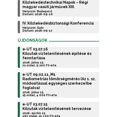
Közlekedéstechnikai Napok – Régi
magyar vasúti járművek XIII.
Helyszín: Budapest
Dátum: 2026-09-16
IV. Közlekedésbiztonsági Konferencia
Helyszín: Győr
Dátum: 2026-09-17
ÚJDONSÁGOK
e-UT 03.07.16
Közutak víztelenítésének építése és
fenntartása
2026. július 15.
72 oldal, 9 200 Ft+áfa
e-UT 09.02.11_M1
Radiometriás tömörségmérés (Az 1. sz.
módosítással egységes szerkezetbe
foglalva)
2026. július 15.
25 oldal, 4 000 Ft+áfa
e-UT 03.07.15
Közutak víztelenítésének tervezése
2026. április 15.
167 oldal, 21 100 Ft+áfa