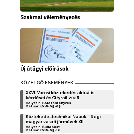
Szakmai véleményezés
Új útügyi előírások
KÖZELGŐ ESEMÉNYEK
XXVI. Városi közlekedés aktuális
kérdései és Cityrail 2026
Helyszín: Balatonfenyves
Dátum: 2026-09-09
Közlekedéstechnikai Napok – Régi
magyar vasúti járművek XIII.
Helyszín: Budapest
Dátum: 2026-09-16