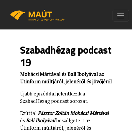
Szabadhézag podcast
19
Mohácsi Mártával és Bali Ibolyával az
Útinform múltjáról, jelenéről és jövőjéről
Újabb epizóddal jelentkezik a
SzabadHézag podcast sorozat.
Ezúttal
Pásztor Zoltán Mohácsi Mártával
és
Bali Ibolyával
beszélgetett az
Útinform múltjáról, jelenéről és