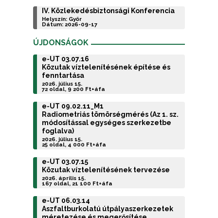
IV. Közlekedésbiztonsági Konferencia
Helyszín: Győr
Dátum: 2026-09-17
ÚJDONSÁGOK
e-UT 03.07.16
Közutak víztelenítésének építése és
fenntartása
2026. július 15.
72 oldal, 9 200 Ft+áfa
e-UT 09.02.11_M1
Radiometriás tömörségmérés (Az 1. sz.
módosítással egységes szerkezetbe
foglalva)
2026. július 15.
25 oldal, 4 000 Ft+áfa
e-UT 03.07.15
Közutak víztelenítésének tervezése
2026. április 15.
167 oldal, 21 100 Ft+áfa
e-UT 06.03.14
Aszfaltburkolatú útpályaszerkezetek
méretezése és megerősítése