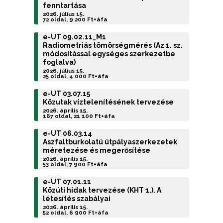
fenntartása
2026. július 15.
72 oldal, 9 200 Ft+áfa
e-UT 09.02.11_M1
Radiometriás tömörségmérés (Az 1. sz.
módosítással egységes szerkezetbe
foglalva)
2026. július 15.
25 oldal, 4 000 Ft+áfa
e-UT 03.07.15
Közutak víztelenítésének tervezése
2026. április 15.
167 oldal, 21 100 Ft+áfa
e-UT 06.03.14
Aszfaltburkolatú útpályaszerkezetek
méretezése és megerősítése
2026. április 15.
53 oldal, 7 900 Ft+áfa
e-UT 07.01.11
Közúti hidak tervezése (KHT 1.). A
létesítés szabályai
2026. április 15.
52 oldal, 6 900 Ft+áfa