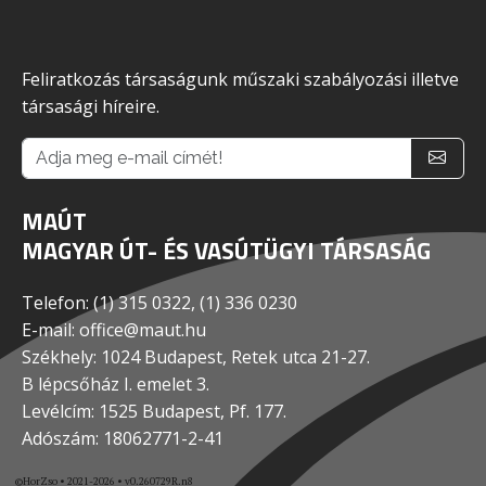
Feliratkozás társaságunk műszaki szabályozási illetve
társasági híreire.
MAÚT
MAGYAR ÚT- ÉS VASÚTÜGYI TÁRSASÁG
Telefon: (1) 315 0322, (1) 336 0230
E-mail: office@maut.hu
Székhely: 1024 Budapest, Retek utca 21-27.
B lépcsőház I. emelet 3.
Levélcím: 1525 Budapest, Pf. 177.
Adószám: 18062771-2-41
©HorZso • 2021-2026 • v0.260729R.n8