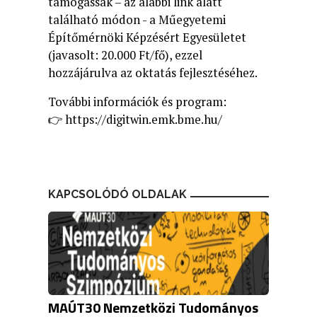
támogassák – az alábbi link alatt
található módon - a Műegyetemi
Építőmérnöki Képzésért Egyesületet
(javasolt: 20.000 Ft/fő), ezzel
hozzájárulva az oktatás fejlesztéséhez.
További információk és program:
👉
https://digitwin.emk.bme.hu/
KAPCSOLÓDÓ OLDALAK
MAÚT30 Nemzetközi Tudományos