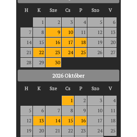
H
K
Sze
Cs
P
Szo
V
1
2
3
4
5
6
7
8
9
10
11
12
13
14
15
16
17
18
19
20
21
22
23
24
25
26
27
28
29
30
2026
Október
H
K
Sze
Cs
P
Szo
V
1
2
3
4
5
6
7
8
9
10
11
12
13
14
15
16
17
18
19
20
21
22
23
24
25