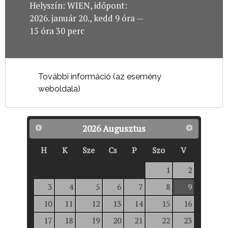
Helyszín: WIEN, időpont:
2026. január 20., kedd 9 óra —
15 óra 30 perc
További információ (az esemény
weboldala)
2026
Augusztus
H
K
Sze
Cs
P
Szo
V
1
2
3
4
5
6
7
8
9
10
11
12
13
14
15
16
17
18
19
20
21
22
23