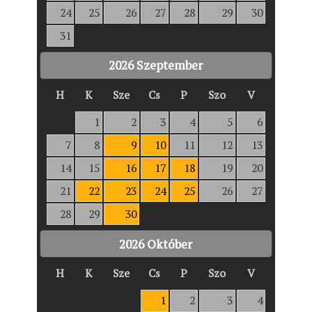
24
25
26
27
28
29
30
31
2026
Szeptember
H
K
Sze
Cs
P
Szo
V
1
2
3
4
5
6
7
8
9
10
11
12
13
14
15
16
17
18
19
20
21
22
23
24
25
26
27
28
29
30
2026
Október
H
K
Sze
Cs
P
Szo
V
1
2
3
4