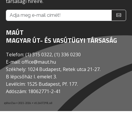
társasági híreire.
MAÚT
MAGYAR ÚT- ÉS VASÚTÜGYI TÁRSASÁG
Telefon: (1) 315 0322, (1) 336 0230
E-mail: office@maut.hu
Székhely: 1024 Budapest, Retek utca 21-27.
B lépcsőház I. emelet 3.
Levélcím: 1525 Budapest, Pf. 177.
Adószám: 18062771-2-41
©HorZso • 2021-2026 • v0.260729R.n8