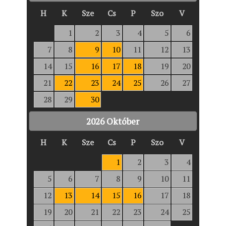
H
K
Sze
Cs
P
Szo
V
1
2
3
4
5
6
7
8
9
10
11
12
13
14
15
16
17
18
19
20
21
22
23
24
25
26
27
28
29
30
2026
Október
H
K
Sze
Cs
P
Szo
V
1
2
3
4
5
6
7
8
9
10
11
12
13
14
15
16
17
18
19
20
21
22
23
24
25