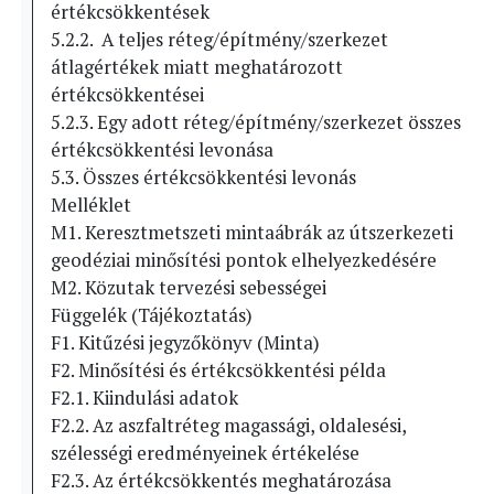
értékcsökkentések
5.2.2. A teljes réteg/építmény/szerkezet
átlagértékek miatt meghatározott
értékcsökkentései
5.2.3. Egy adott réteg/építmény/szerkezet összes
értékcsökkentési levonása
5.3. Összes értékcsökkentési levonás
Melléklet
M1. Keresztmetszeti mintaábrák az útszerkezeti
geodéziai minősítési pontok elhelyezkedésére
M2. Közutak tervezési sebességei
Függelék (Tájékoztatás)
F1. Kitűzési jegyzőkönyv (Minta)
F2. Minősítési és értékcsökkentési példa
F2.1. Kiindulási adatok
F2.2. Az aszfaltréteg magassági, oldalesési,
szélességi eredményeinek értékelése
F2.3. Az értékcsökkentés meghatározása