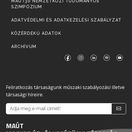
MAÚT30 NEMZETKÖZI TUDOMÁNYOS
SZIMPÓZIUM
ADATVÉDELMI ÉS ADATKEZELÉSI SZABÁLYZAT
KÖZÉRDEKŰ ADATOK
ARCHÍVUM
Feliratkozás társaságunk műszaki szabályozási illetve
társasági híreire.
MAÚT