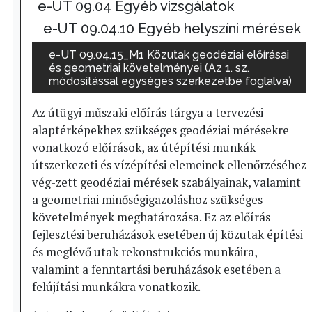
e-UT 09.04 Egyéb vizsgálatok
e-UT 09.04.10 Egyéb helyszíni mérések
e-UT 09.04.15_M1 Közutak geodéziai előírásai
és geometriai követelményei (Az 1. sz.
módosítással egységes szerkezetbe foglalva)
Az útügyi műszaki előírás tárgya a tervezési
alaptérképekhez szükséges geodéziai mérésekre
vonatkozó előírások, az útépítési munkák
útszerkezeti és vízépítési elemeinek ellenőrzéséhez
vég-zett geodéziai mérések szabályainak, valamint
a geometriai minőségigazoláshoz szükséges
követelmények meghatározása. Ez az előírás
fejlesztési beruházások esetében új közutak építési
és meglévő utak rekonstrukciós munkáira,
valamint a fenntartási beruházások esetében a
felújítási munkákra vonatkozik.