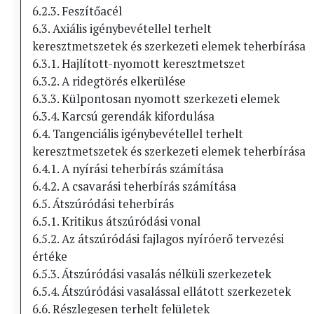
6.2.3. Feszítőacél
6.3. Axiális igénybevétellel terhelt
keresztmetszetek és szerkezeti elemek teherbírása
6.3.1. Hajlított-nyomott keresztmetszet
6.3.2. A ridegtörés elkerülése
6.3.3. Külpontosan nyomott szerkezeti elemek
6.3.4. Karcsú gerendák kifordulása
6.4. Tangenciális igénybevétellel terhelt
keresztmetszetek és szerkezeti elemek teherbírása
6.4.1. A nyírási teherbírás számítása
6.4.2. A csavarási teherbírás számítása
6.5. Átszúródási teherbírás
6.5.1. Kritikus átszúródási vonal
6.5.2. Az átszúródási fajlagos nyíróerő tervezési
értéke
6.5.3. Átszúródási vasalás nélküli szerkezetek
6.5.4. Átszúródási vasalással ellátott szerkezetek
6.6. Részlegesen terhelt felületek