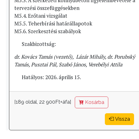
M5.3. A szerkezeti könnyűbeton figyelembevétele a
tervezési összefüggésekben
M5.4. Erőtani vizsgálat
M5.5. Teherbírási határállapotok
M5.6. Szerkesztési szabályok
Szakbizottság:
dr. Kovács Tamás (vezető), Lázár Mihály, dr. Porubský
Tamás, Pusztai Pál, Szabó János, Verebélyi Attila
Hatályos: 2026. április 15.
[189 oldal, 22 900Ft+áfa]
Kosárba
Vissza