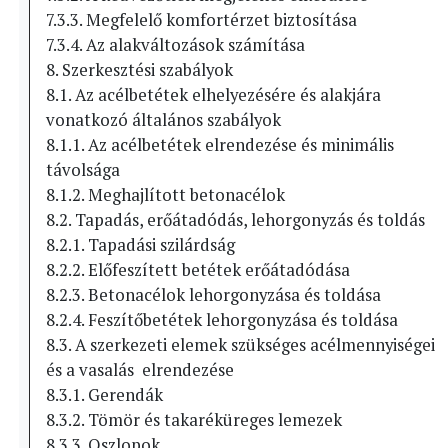
7.3.3. Megfelelő komfortérzet biztosítása
7.3.4. Az alakváltozások számítása
8. Szerkesztési szabályok
8.1. Az acélbetétek elhelyezésére és alakjára
vonatkozó általános szabályok
8.1.1. Az acélbetétek elrendezése és minimális
távolsága
8.1.2. Meghajlított betonacélok
8.2. Tapadás, erőátadódás, lehorgonyzás és toldás
8.2.1. Tapadási szilárdság
8.2.2. Előfeszített betétek erőátadódása
8.2.3. Betonacélok lehorgonyzása és toldása
8.2.4. Feszítőbetétek lehorgonyzása és toldása
8.3. A szerkezeti elemek szükséges acélmennyiségei
és a vasalás elrendezése
8.3.1. Gerendák
8.3.2. Tömör és takaréküreges lemezek
8.3.3. Oszlopok