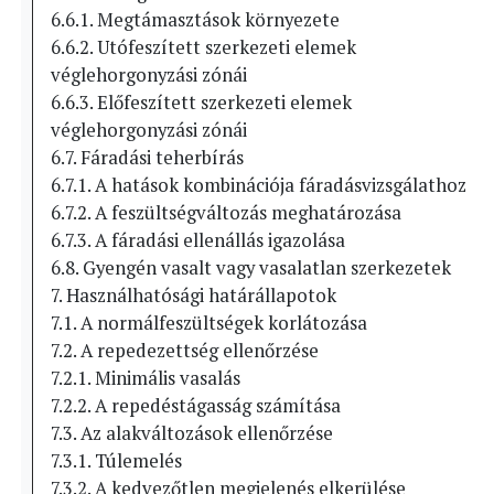
6.6.1. Megtámasztások környezete
6.6.2. Utófeszített szerkezeti elemek
véglehorgonyzási zónái
6.6.3. Előfeszített szerkezeti elemek
véglehorgonyzási zónái
6.7. Fáradási teherbírás
6.7.1. A hatások kombinációja fáradásvizsgálathoz
6.7.2. A feszültségváltozás meghatározása
6.7.3. A fáradási ellenállás igazolása
6.8. Gyengén vasalt vagy vasalatlan szerkezetek
7. Használhatósági határállapotok
7.1. A normálfeszültségek korlátozása
7.2. A repedezettség ellenőrzése
7.2.1. Minimális vasalás
7.2.2. A repedéstágasság számítása
7.3. Az alakváltozások ellenőrzése
7.3.1. Túlemelés
7.3.2. A kedvezőtlen megjelenés elkerülése