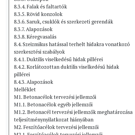
8.3.4. Falak és faltartók
8.3.5. Rövid konzolok
8.3.6. Saruk, csuklók és szerkezeti gerendák
8.3.7. Alapozások
8.3.8. Kéregvasalás
8.4. Szeizmikus hatással terhelt hidakra vonatkozó
szerkesztési szabályok
8.4.1. Duktilis viselkedésű hidak pillérei
8.4.2. Korlátozottan duktilis viselkedésű hidak
pillérei
8.4.3. Alapozások
Melléklet
M1. Betonacélok tervezési jellemzői
M1.1. Betonacélok egyéb jellemzői
M1.2. Betonacél tervezési jellemzők meghatározása
teljesítménynyilatkozat hiányában
M2. Feszítőacélok tervezési jellemzői
M2.1. Feszítőacélok tervezési jellemzői