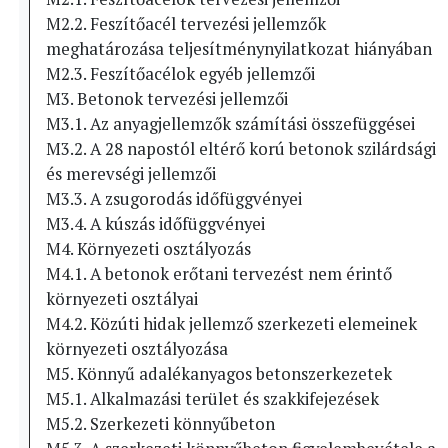
M2.2. Feszítőacél tervezési jellemzők
meghatározása teljesítménynyilatkozat hiányában
M2.3. Feszítőacélok egyéb jellemzői
M3. Betonok tervezési jellemzői
M3.1. Az anyagjellemzők számítási összefüggései
M3.2. A 28 napostól eltérő korú betonok szilárdsági
és merevségi jellemzői
M3.3. A zsugorodás időfüggvényei
M3.4. A kúszás időfüggvényei
M4. Környezeti osztályozás
M4.1. A betonok erőtani tervezést nem érintő
környezeti osztályai
M4.2. Közúti hidak jellemző szerkezeti elemeinek
környezeti osztályozása
M5. Könnyű adalékanyagos betonszerkezetek
M5.1. Alkalmazási terület és szakkifejezések
M5.2. Szerkezeti könnyűbeton