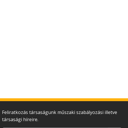
Feliratkozás társaságunk műszaki szabályozási illetve
társasági híreire.