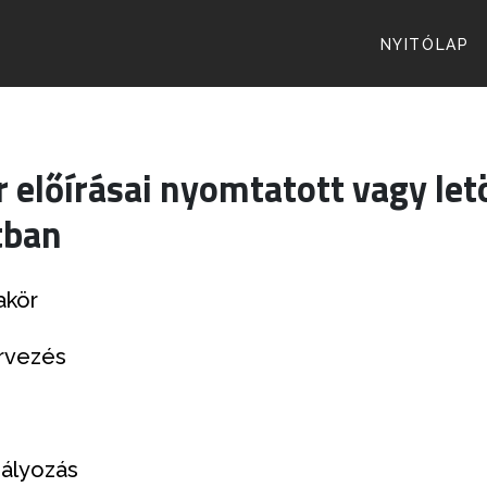
NYITÓLAP
r előírásai nyomtatott vagy let
atban
akör
rvezés
ályozás