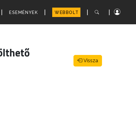
|
|
|
|
ESEMÉNYEK
WEBBOLT
ölthető
Vissza