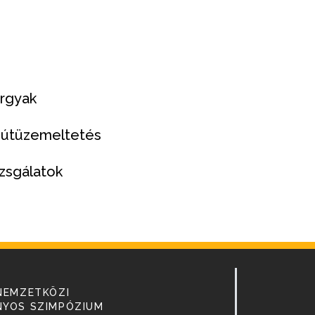
árgyak
 útüzemeltetés
zsgálatok
NEMZETKÖZI
YOS SZIMPÓZIUM