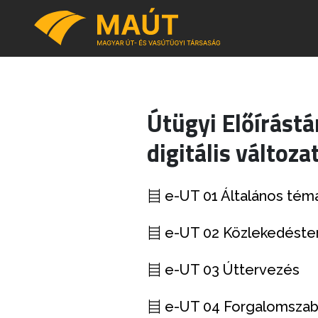
Útügyi Előírástá
digitális változ
e-UT 01 Általános tém
e-UT 02 Közlekedéste
e-UT 03 Úttervezés
e-UT 04 Forgalomszab