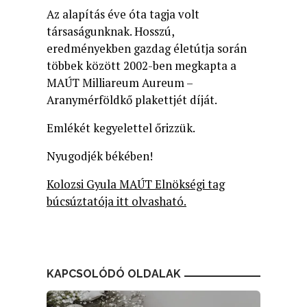
Az alapítás éve óta tagja volt
társaságunknak. Hosszú,
eredményekben gazdag életútja során
többek között 2002-ben megkapta a
MAÚT Milliareum Aureum –
Aranymérföldkő plakettjét díját.
Emlékét kegyelettel őrizzük.
Nyugodjék békében!
Kolozsi Gyula MAÚT Elnökségi tag
búcsúztatója itt olvasható.
KAPCSOLÓDÓ OLDALAK