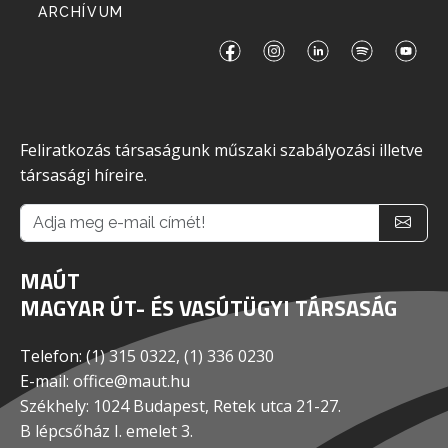
ARCHÍVUM
Feliratkozás társaságunk műszaki szabályozási illetve
társasági híreire.
MAÚT
MAGYAR ÚT- ÉS VASÚTÜGYI TÁRSASÁG
Telefon: (1) 315 0322, (1) 336 0230
E-mail: office@maut.hu
Székhely: 1024 Budapest, Retek utca 21-27.
B lépcsőház I. emelet 3.