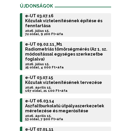
ÚJDONSÁGOK
e-UT 03.07.16
Közutak víztelenítésének építése és
fenntartása
2026. július 15.
72 oldal, 9 200 Ft+áfa
e-UT 09.02.11_M1
Radiometriás tömörségmérés (Az 1. sz.
módosítással egységes szerkezetbe
foglalva)
2026. július 15.
25 oldal, 4 000 Ft+áfa
e-UT 03.07.15
Közutak víztelenítésének tervezése
2026. április 15.
167 oldal, 21 100 Ft+áfa
e-UT 06.03.14
Aszfaltburkolatú útpályaszerkezetek
méretezése és megerősítése
2026. április 15.
53 oldal, 7 900 Ft+áfa
e-UT 07.01.11