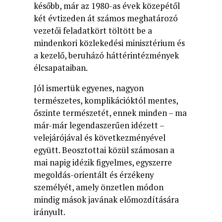
később, már az 1980-as évek közepétől
két évtizeden át számos meghatározó
vezetői feladatkört töltött be a
mindenkori közlekedési minisztérium és
a kezelő, beruházó háttérintézmények
élcsapataiban.
Jól ismertük egyenes, nagyon
természetes, komplikációktól mentes,
őszinte természetét, ennek minden – ma
már-már legendaszerűen idézett –
velejárójával és következményével
együtt. Beosztottai közül számosan a
mai napig idézik figyelmes, egyszerre
megoldás-orientált és érzékeny
személyét, amely önzetlen módon
mindig mások javának előmozdítására
irányult.