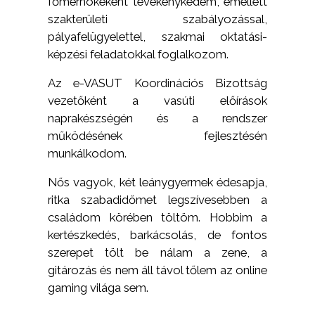
főmérnökeként tevékenykedem, emellett
szakterületi szabályozással,
pályafelügyelettel, szakmai oktatási-
képzési feladatokkal foglalkozom.
Az e-VASUT Koordinációs Bizottság
vezetőként a vasúti előírások
naprakészségén és a rendszer
működésének fejlesztésén
munkálkodom.
Nős vagyok, két leánygyermek édesapja,
ritka szabadidőmet legszívesebben a
családom körében töltöm. Hobbim a
kertészkedés, barkácsolás, de fontos
szerepet tölt be nálam a zene, a
gitározás és nem áll távol tőlem az online
gaming világa sem.