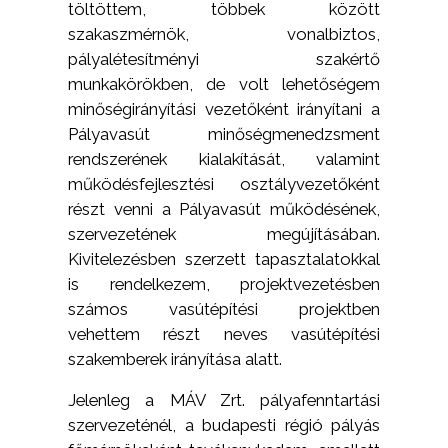
töltöttem, többek között
szakaszmérnök, vonalbiztos,
pályalétesítményi szakértő
munkakörökben, de volt lehetőségem
minőségirányítási vezetőként irányítani a
Pályavasút minőségmenedzsment
rendszerének kialakítását, valamint
működésfejlesztési osztályvezetőként
részt venni a Pályavasút működésének,
szervezetének megújításában.
Kivitelezésben szerzett tapasztalatokkal
is rendelkezem, projektvezetésben
számos vasútépítési projektben
vehettem részt neves vasútépítési
szakemberek irányítása alatt.
Jelenleg a MÁV Zrt. pályafenntartási
szervezeténél, a budapesti régió pályás