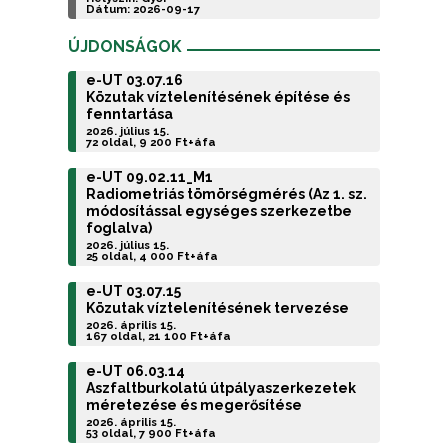
Dátum: 2026-09-17
ÚJDONSÁGOK
e-UT 03.07.16
Közutak víztelenítésének építése és
fenntartása
2026. július 15.
72 oldal, 9 200 Ft+áfa
e-UT 09.02.11_M1
Radiometriás tömörségmérés (Az 1. sz.
módosítással egységes szerkezetbe
foglalva)
2026. július 15.
25 oldal, 4 000 Ft+áfa
e-UT 03.07.15
Közutak víztelenítésének tervezése
2026. április 15.
167 oldal, 21 100 Ft+áfa
e-UT 06.03.14
Aszfaltburkolatú útpályaszerkezetek
méretezése és megerősítése
2026. április 15.
53 oldal, 7 900 Ft+áfa