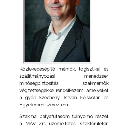
Közlekedésépítő mérnök, logisztikai és
szállítmányozási menedzser,
minőségbiztosítási szakmérnök
végzettségekkel rendelkezem, amelyeket
a győri Széchenyi István Főiskolán és
Egyetemen szereztem.
Szakmai pályafutásom túlnyomó részét
a MÁV Zrt. üzemeltetési szakterületén