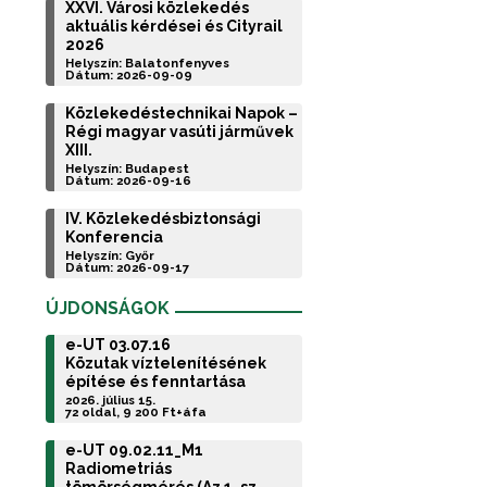
XXVI. Városi közlekedés
aktuális kérdései és Cityrail
2026
Helyszín: Balatonfenyves
Dátum: 2026-09-09
Közlekedéstechnikai Napok –
Régi magyar vasúti járművek
XIII.
Helyszín: Budapest
Dátum: 2026-09-16
IV. Közlekedésbiztonsági
Konferencia
Helyszín: Győr
Dátum: 2026-09-17
ÚJDONSÁGOK
e-UT 03.07.16
Közutak víztelenítésének
építése és fenntartása
2026. július 15.
72 oldal, 9 200 Ft+áfa
e-UT 09.02.11_M1
Radiometriás