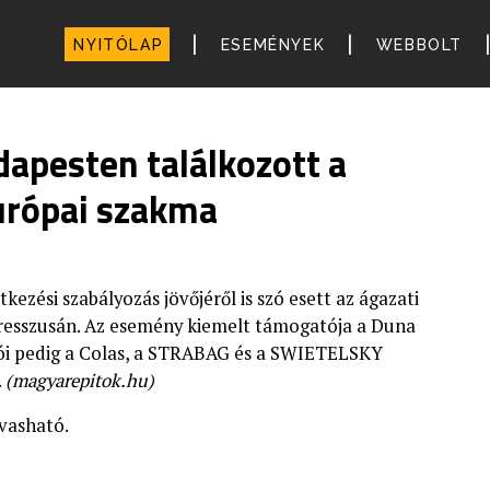
|
|
NYITÓLAP
ESEMÉNYEK
WEBBOLT
pesten találkozott a
európai szakma
tkezési szabályozás jövőjéről is szó esett az ágazati
gresszusán. Az esemény kiemelt támogatója a Duna
tói pedig a Colas, a STRABAG és a SWIETELSKY
.
(magyarepitok.hu)
vasható.