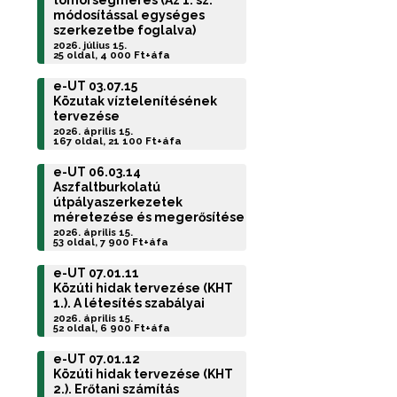
tömörségmérés (Az 1. sz.
módosítással egységes
szerkezetbe foglalva)
2026. július 15.
25 oldal, 4 000 Ft+áfa
e-UT 03.07.15
Közutak víztelenítésének
tervezése
2026. április 15.
167 oldal, 21 100 Ft+áfa
e-UT 06.03.14
Aszfaltburkolatú
útpályaszerkezetek
méretezése és megerősítése
2026. április 15.
53 oldal, 7 900 Ft+áfa
e-UT 07.01.11
Közúti hidak tervezése (KHT
1.). A létesítés szabályai
2026. április 15.
52 oldal, 6 900 Ft+áfa
e-UT 07.01.12
Közúti hidak tervezése (KHT
2.). Erőtani számítás