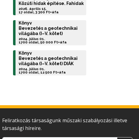
Közúti hidak építése. Fahidak
2026. április 15.
17 oldal, 3 300 Ft+áfa
Könyv
Bevezetés a geotechnikai
világába (I–V. kötet)
2024. július 01.
1700 oldal, 50 000 Ft+áfa
Könyv
Bevezetés a geotechnikai
világába (I–V. kötet) DIÁK
2024. július 01.
1700 oldal, 12 500 Ft+áfa
Feliratkozás társaságunk műszaki szabályozási illetve
társasági híreire.