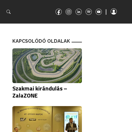
|
|
KAPCSOLÓDÓ OLDALAK
Szakmai kirándulás –
ZalaZONE