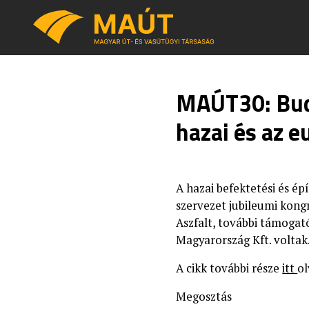
MAÚT30: Buda
hazai és az 
A hazai befektetési és épí
szervezet jubileumi kon
Aszfalt, további támoga
Magyarország Kft. voltak
A cikk további része
itt
ol
Megosztás