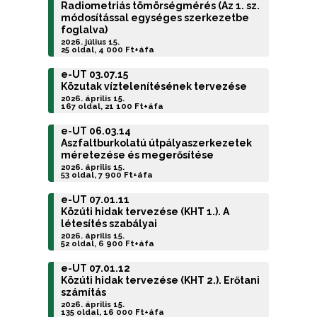
Radiometriás tömörségmérés (Az 1. sz.
módosítással egységes szerkezetbe
foglalva)
2026. július 15.
25 oldal, 4 000 Ft+áfa
e-UT 03.07.15
Közutak víztelenítésének tervezése
2026. április 15.
167 oldal, 21 100 Ft+áfa
e-UT 06.03.14
Aszfaltburkolatú útpályaszerkezetek
méretezése és megerősítése
2026. április 15.
53 oldal, 7 900 Ft+áfa
e-UT 07.01.11
Közúti hidak tervezése (KHT 1.). A
létesítés szabályai
2026. április 15.
52 oldal, 6 900 Ft+áfa
e-UT 07.01.12
Közúti hidak tervezése (KHT 2.). Erőtani
számítás
2026. április 15.
135 oldal, 16 000 Ft+áfa