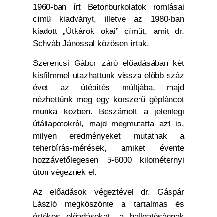
1960-ban írt Betonburkolatok romlásai
című kiadványt, illetve az 1980-ban
kiadott „Útkárok okai” címűt, amit dr.
Schváb Jánossal közösen írtak.
Szerencsi Gábor záró előadásában két
kisfilmmel utazhattunk vissza előbb száz
évet az útépítés múltjába, majd
nézhettünk meg egy korszerű gépláncot
munka közben. Beszámolt a jelenlegi
útállapotokról, majd megmutatta azt is,
milyen eredményeket mutatnak a
teherbírás-mérések, amiket évente
hozzávetőlegesen 5-6000 kilométernyi
úton végeznek el.
Az előadások végeztével dr. Gáspár
László megköszönte a tartalmas és
értékes előadásokat, a hallgatóságnak