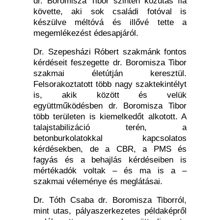
dr. Boromisza Tibor szintén közutas fia
követte, aki sok családi fotóval is
készülve méltóvá és illővé tette a
megemlékezést édesapjáról.
Dr. Szepesházi Róbert szakmánk fontos
kérdéseit feszegette dr. Boromisza Tibor
szakmai életútján keresztül.
Felsorakoztatott több nagy szaktekintélyt
is, akik között és velük
együttműködésben dr. Boromisza Tibor
több területen is kiemelkedőt alkotott. A
talajstabilizáció terén, a
betonburkolatokkal kapcsolatos
kérdésekben, de a CBR, a PMS és
fagyás és a behajlás kérdéseiben is
mértékadók voltak – és ma is a –
szakmai véleménye és meglátásai.
Dr. Tóth Csaba dr. Boromisza Tiborról,
mint utas, pályaszerkezetes példaképről