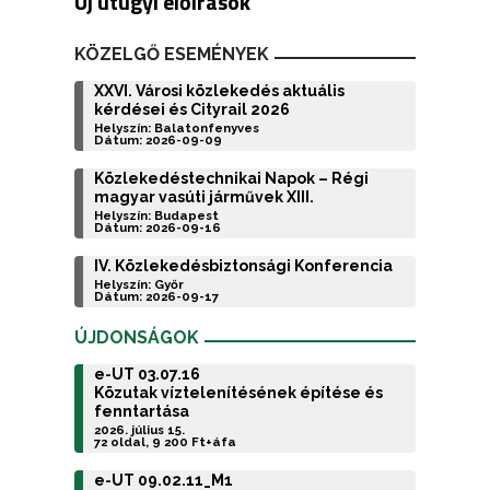
Új útügyi előírások
KÖZELGŐ ESEMÉNYEK
XXVI. Városi közlekedés aktuális
kérdései és Cityrail 2026
Helyszín: Balatonfenyves
Dátum: 2026-09-09
Közlekedéstechnikai Napok – Régi
magyar vasúti járművek XIII.
Helyszín: Budapest
Dátum: 2026-09-16
IV. Közlekedésbiztonsági Konferencia
Helyszín: Győr
Dátum: 2026-09-17
ÚJDONSÁGOK
e-UT 03.07.16
Közutak víztelenítésének építése és
fenntartása
2026. július 15.
72 oldal, 9 200 Ft+áfa
e-UT 09.02.11_M1