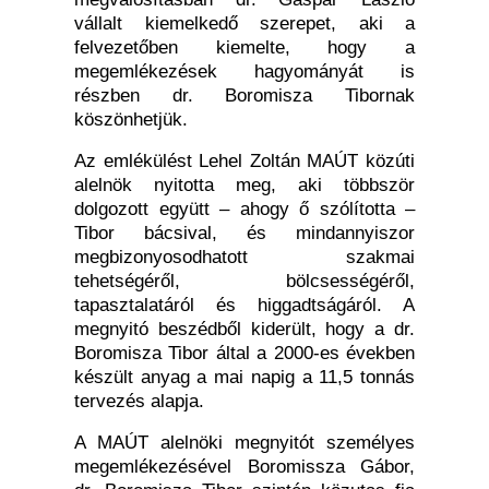
vállalt kiemelkedő szerepet, aki a
felvezetőben kiemelte, hogy a
megemlékezések hagyományát is
részben dr. Boromisza Tibornak
köszönhetjük.
Az emlékülést Lehel Zoltán MAÚT közúti
alelnök nyitotta meg, aki többször
dolgozott együtt – ahogy ő szólította –
Tibor bácsival, és mindannyiszor
megbizonyosodhatott szakmai
tehetségéről, bölcsességéről,
tapasztalatáról és higgadtságáról. A
megnyitó beszédből kiderült, hogy a dr.
Boromisza Tibor által a 2000-es években
készült anyag a mai napig a 11,5 tonnás
tervezés alapja.
A MAÚT alelnöki megnyitót személyes
megemlékezésével Boromissza Gábor,