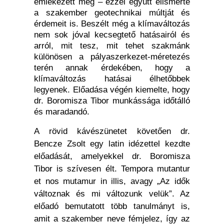
emlékezett meg – ezzel együtt elismerte
a szakember geotechnikai múltját és
érdemeit is. Beszélt még a klímaváltozás
nem sok jóval kecsegtető hatásairól és
arról, mit tesz, mit tehet szakmánk
különösen a pályaszerkezet-méretezés
terén annak érdekében, hogy a
klímaváltozás hatásai élhetőbbek
legyenek. Előadása végén kiemelte, hogy
dr. Boromisza Tibor munkássága időtálló
és maradandó.
A rövid kávészünetet követően dr.
Bencze Zsolt egy latin idézettel kezdte
előadását, amelyekkel dr. Boromisza
Tibor is szívesen élt. Tempora mutantur
et nos mutamur in illis, avagy „Az idők
változnak és mi változunk velük”.
Az
előadó bemutatott több tanulmányt is,
amit a szakember neve fémjelez, így az