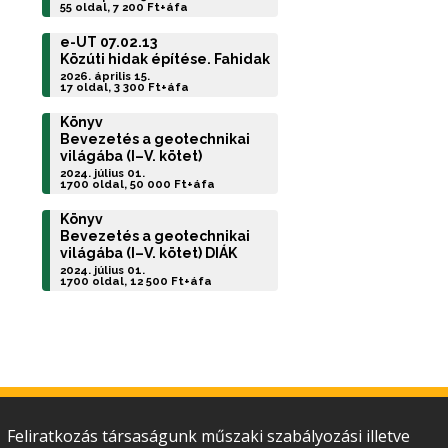
55 oldal, 7 200 Ft+áfa
e-UT 07.02.13
Közúti hidak építése. Fahidak
2026. április 15.
17 oldal, 3 300 Ft+áfa
Könyv
Bevezetés a geotechnikai
világába (I–V. kötet)
2024. július 01.
1700 oldal, 50 000 Ft+áfa
Könyv
Bevezetés a geotechnikai
világába (I–V. kötet) DIÁK
2024. július 01.
1700 oldal, 12 500 Ft+áfa
Feliratkozás társaságunk műszaki szabályozási illetve