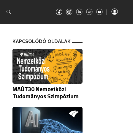
|
|
KAPCSOLÓDÓ OLDALAK
MAÚT30 Nemzetközi
Tudományos Szimpózium