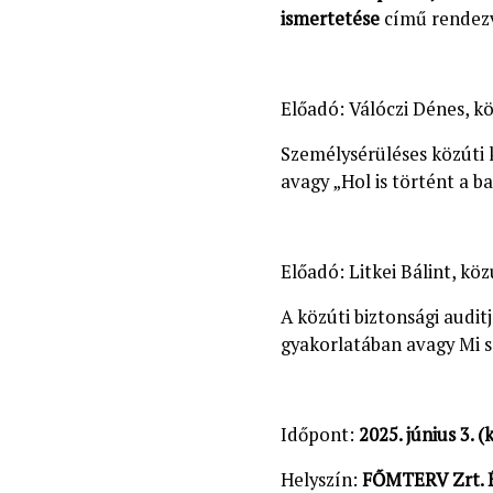
ismertetése
című rendez
Előadó: Válóczi Dénes, kö
Személysérüléses közúti 
avagy „Hol is történt a b
Előadó: Litkei Bálint, köz
A közúti biztonsági audi
gyakorlatában avagy Mi s
Időpont:
2025. június 3. 
Helyszín:
FŐMTERV Zrt. 