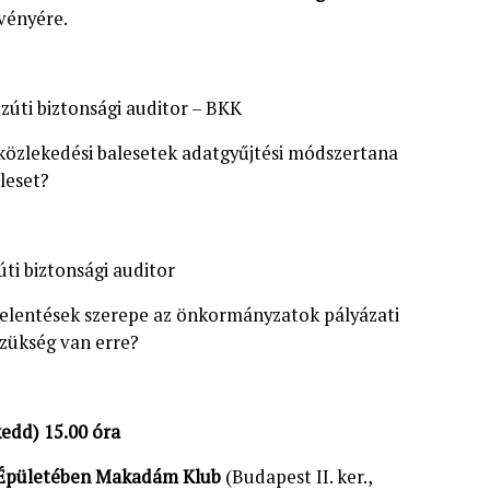
vényére.
zúti biztonsági auditor – BKK
közlekedési balesetek adatgyűjtési módszertana
aleset?
úti biztonsági auditor
tjelentések szerepe az önkormányzatok pályázati
zükség van erre?
(kedd) 15.00 óra
Épületében Makadám Klub
(Budapest II. ker.,