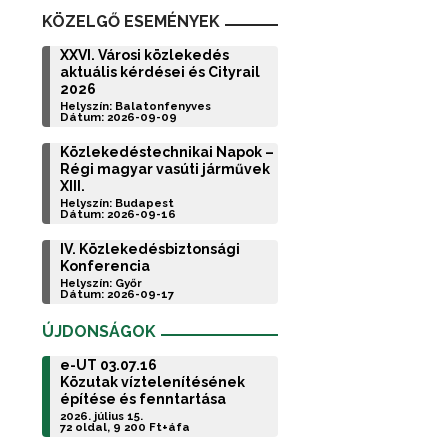
KÖZELGŐ ESEMÉNYEK
XXVI. Városi közlekedés
aktuális kérdései és Cityrail
2026
Helyszín: Balatonfenyves
Dátum: 2026-09-09
Közlekedéstechnikai Napok –
Régi magyar vasúti járművek
XIII.
Helyszín: Budapest
Dátum: 2026-09-16
IV. Közlekedésbiztonsági
Konferencia
Helyszín: Győr
Dátum: 2026-09-17
ÚJDONSÁGOK
e-UT 03.07.16
Közutak víztelenítésének
építése és fenntartása
2026. július 15.
72 oldal, 9 200 Ft+áfa