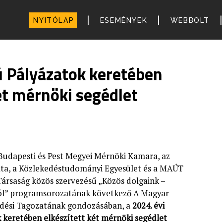
|
|
NYITÓLAP
ESEMÉNYEK
WEBBOLT
ú Pályázatok keretében
ét mérnöki segédlet
Budapesti és Pest Megyei Mérnöki Kamara, az
ta, a Közlekedéstudományi Egyesület és a MAÚT
Társaság közös szervezésű „Közös dolgaink –
ól” programsorozatának következő A Magyar
dési Tagozatának gondozásában, a
2024. évi
 keretében elkészített két mérnöki segédlet