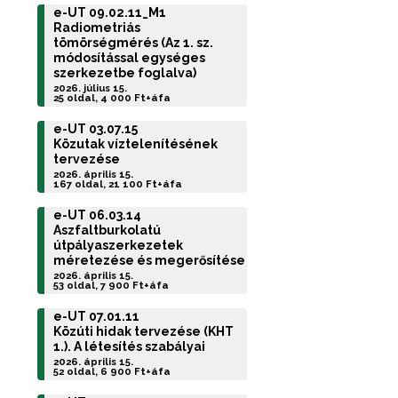
e-UT 09.02.11_M1
Radiometriás
tömörségmérés (Az 1. sz.
módosítással egységes
szerkezetbe foglalva)
2026. július 15.
25 oldal, 4 000 Ft+áfa
e-UT 03.07.15
Közutak víztelenítésének
tervezése
2026. április 15.
167 oldal, 21 100 Ft+áfa
e-UT 06.03.14
Aszfaltburkolatú
útpályaszerkezetek
méretezése és megerősítése
2026. április 15.
53 oldal, 7 900 Ft+áfa
e-UT 07.01.11
Közúti hidak tervezése (KHT
1.). A létesítés szabályai
2026. április 15.
52 oldal, 6 900 Ft+áfa