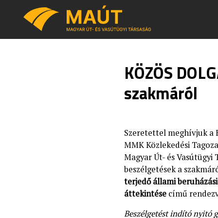
KÖZÖS DOLGA
szakmáról
Szeretettel meghívjuk a 
MMK Közlekedési Tagoza
Magyar Út- és Vasútügyi 
beszélgetések a szakmá
terjedő állami beruházás
áttekintése
című rendezv
Beszélgetést indító nyitó 