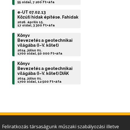
55 oldal, 7 200 Ft+áfa
e-UT 07.02.13
Közúti hidak építése. Fahidak
2026. április 15.
17 oldal, 3 300 Ft+áfa
Könyv
Bevezetés a geotechnikai
világába (I–V. kötet)
2024. július 01.
1700 oldal, 50 000 Ft+áfa
Könyv
Bevezetés a geotechnikai
világába (I–V. kötet) DIÁK
2024. július 01.
1700 oldal, 12 500 Ft+áfa
Feliratkozás társaságunk műszaki szabályozási illetve