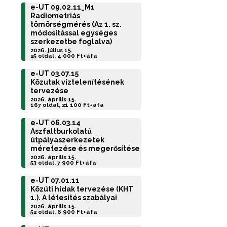
e-UT 09.02.11_M1
Radiometriás
tömörségmérés (Az 1. sz.
módosítással egységes
szerkezetbe foglalva)
2026. július 15.
25 oldal, 4 000 Ft+áfa
e-UT 03.07.15
Közutak víztelenítésének
tervezése
2026. április 15.
167 oldal, 21 100 Ft+áfa
e-UT 06.03.14
Aszfaltburkolatú
útpályaszerkezetek
méretezése és megerősítése
2026. április 15.
53 oldal, 7 900 Ft+áfa
e-UT 07.01.11
Közúti hidak tervezése (KHT
1.). A létesítés szabályai
2026. április 15.
52 oldal, 6 900 Ft+áfa