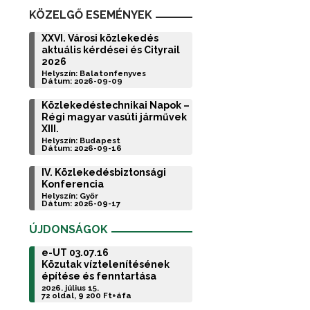
KÖZELGŐ ESEMÉNYEK
XXVI. Városi közlekedés
aktuális kérdései és Cityrail
2026
Helyszín: Balatonfenyves
Dátum: 2026-09-09
Közlekedéstechnikai Napok –
Régi magyar vasúti járművek
XIII.
Helyszín: Budapest
Dátum: 2026-09-16
IV. Közlekedésbiztonsági
Konferencia
Helyszín: Győr
Dátum: 2026-09-17
ÚJDONSÁGOK
e-UT 03.07.16
Közutak víztelenítésének
építése és fenntartása
2026. július 15.
72 oldal, 9 200 Ft+áfa