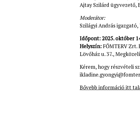
Ajtay Szilárd ügyvezető,
Moderátor:
Szilágyi András igazgató,
Időpont: 2025. október 14
Helyszín:
FŐMTERV Zrt. É
Lövőház u. 37., Megközelí
Kérem, hogy részvételi sz
ikladine.gyongyi@fomterv
Bővebb információ itt tal