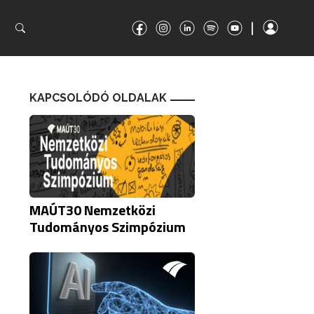
|
|
KAPCSOLÓDÓ OLDALAK
MAÚT30 Nemzetközi
Tudományos Szimpózium