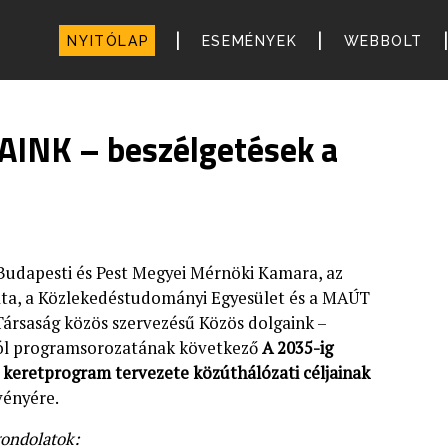
|
|
NYITÓLAP
ESEMÉNYEK
WEBBOLT
INK – beszélgetések a
Budapesti és Pest Megyei Mérnöki Kamara, az
ta, a Közlekedéstudományi Egyesület és a MAÚT
Társaság közös szervezésű Közös dolgaink –
ról programsorozatának következő
A 2035-ig
i keretprogram tervezete közúthálózati céljainak
ényére.
gondolatok: