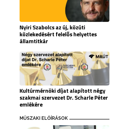
Nyiri Szabolcs az új, közúti
közlekedésért felelős helyettes
államtitkár
Kultúrmérnöki díjat alapított négy
szakmai szervezet Dr. Scharle Péter
emlékére
MŰSZAKI ELŐÍRÁSOK