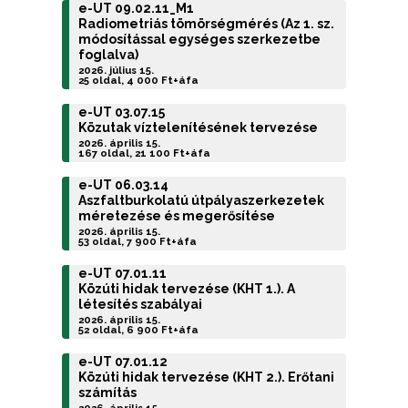
e-UT 09.02.11_M1
Radiometriás tömörségmérés (Az 1. sz.
módosítással egységes szerkezetbe
foglalva)
2026. július 15.
25 oldal, 4 000 Ft+áfa
e-UT 03.07.15
Közutak víztelenítésének tervezése
2026. április 15.
167 oldal, 21 100 Ft+áfa
e-UT 06.03.14
Aszfaltburkolatú útpályaszerkezetek
méretezése és megerősítése
2026. április 15.
53 oldal, 7 900 Ft+áfa
e-UT 07.01.11
Közúti hidak tervezése (KHT 1.). A
létesítés szabályai
2026. április 15.
52 oldal, 6 900 Ft+áfa
e-UT 07.01.12
Közúti hidak tervezése (KHT 2.). Erőtani
számítás