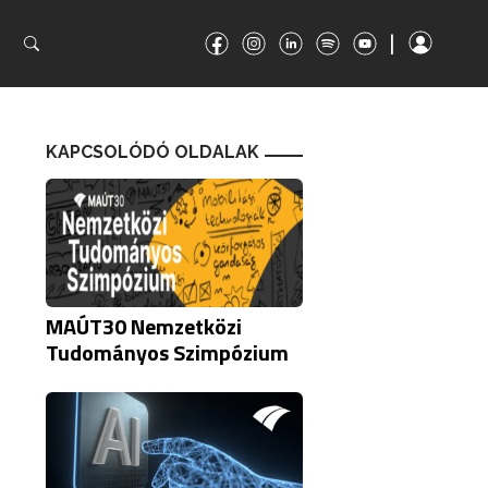
|
|
KAPCSOLÓDÓ OLDALAK
MAÚT30 Nemzetközi
Tudományos Szimpózium