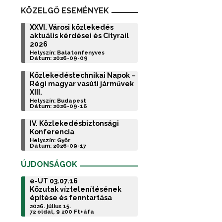
KÖZELGŐ ESEMÉNYEK
XXVI. Városi közlekedés
aktuális kérdései és Cityrail
2026
Helyszín: Balatonfenyves
Dátum: 2026-09-09
Közlekedéstechnikai Napok –
Régi magyar vasúti járművek
XIII.
Helyszín: Budapest
Dátum: 2026-09-16
IV. Közlekedésbiztonsági
Konferencia
Helyszín: Győr
Dátum: 2026-09-17
ÚJDONSÁGOK
e-UT 03.07.16
Közutak víztelenítésének
építése és fenntartása
2026. július 15.
72 oldal, 9 200 Ft+áfa