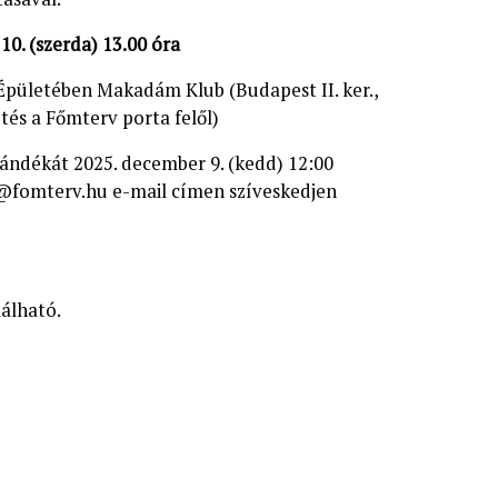
10. (szerda) 13.00 óra
Épületében Makadám Klub (Budapest II. ker.,
tés a Főmterv porta felől)
zándékát 2025. december 9. (kedd) 12:00
i@fomterv.hu
e-mail címen szíveskedjen
lálható.