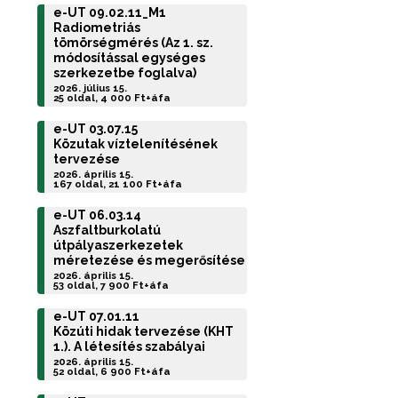
e-UT 09.02.11_M1
Radiometriás
tömörségmérés (Az 1. sz.
módosítással egységes
szerkezetbe foglalva)
2026. július 15.
25 oldal, 4 000 Ft+áfa
e-UT 03.07.15
Közutak víztelenítésének
tervezése
2026. április 15.
167 oldal, 21 100 Ft+áfa
e-UT 06.03.14
Aszfaltburkolatú
útpályaszerkezetek
méretezése és megerősítése
2026. április 15.
53 oldal, 7 900 Ft+áfa
e-UT 07.01.11
Közúti hidak tervezése (KHT
1.). A létesítés szabályai
2026. április 15.
52 oldal, 6 900 Ft+áfa