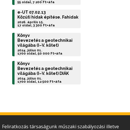
55 oldal, 7 200 Ft+áfa
e-UT 07.02.13
Közúti hidak építése. Fahidak
2026. április 15.
17 oldal, 3 300 Ft+áfa
Könyv
Bevezetés a geotechnikai
világába (I–V. kötet)
2024. július 01.
1700 oldal, 50 000 Ft+áfa
Könyv
Bevezetés a geotechnikai
világába (I–V. kötet) DIÁK
2024. július 01.
1700 oldal, 12 500 Ft+áfa
Feliratkozás társaságunk műszaki szabályozási illetve