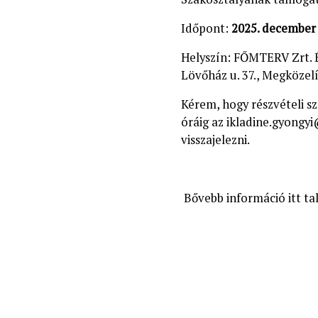
Időpont:
2025. december 
Helyszín: FŐMTERV Zrt. 
Lövőház u. 37., Megközelí
Kérem, hogy részvételi s
óráig az
ikladine.gyongy
visszajelezni.
Bővebb információ itt ta