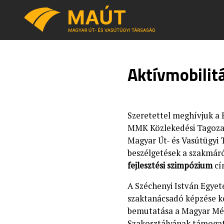
Aktívmobilit
Szeretettel meghívjuk a 
MMK Közlekedési Tagoza
Magyar Út- és Vasútügyi 
beszélgetések a szakmár
fejlesztési szimpózium
cí
A Széchenyi István Egyet
szaktanácsadó képzése ke
bemutatása a Magyar Mé
Szakosztályának támogat