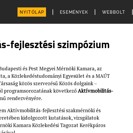
|
|
NYITÓLAP
ESEMÉNYEK
WEBBOLT
ás-fejlesztési szimpózium
Budapesti és Pest Megyei Mérnöki Kamara, az
ta, a Közlekedéstudományi Egyesület és a MAÚT
Társaság közös szervezésű Közös dolgaink –
ól programsorozatának következő
Aktívmobilitás-
mű rendezvényére.
em Aktívmobilitás-fejlesztési szakmérnöki és
retében kidolgozott kutatások, vizsgálatok
rnöki Kamara Közlekedési Tagozat Kerékpáros
ásával.