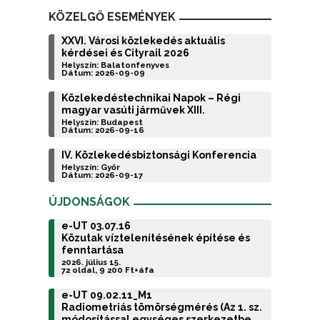
KÖZELGŐ ESEMÉNYEK
XXVI. Városi közlekedés aktuális
kérdései és Cityrail 2026
Helyszín: Balatonfenyves
Dátum: 2026-09-09
Közlekedéstechnikai Napok – Régi
magyar vasúti járművek XIII.
Helyszín: Budapest
Dátum: 2026-09-16
IV. Közlekedésbiztonsági Konferencia
Helyszín: Győr
Dátum: 2026-09-17
ÚJDONSÁGOK
e-UT 03.07.16
Közutak víztelenítésének építése és
fenntartása
2026. július 15.
72 oldal, 9 200 Ft+áfa
e-UT 09.02.11_M1
Radiometriás tömörségmérés (Az 1. sz.
módosítással egységes szerkezetbe