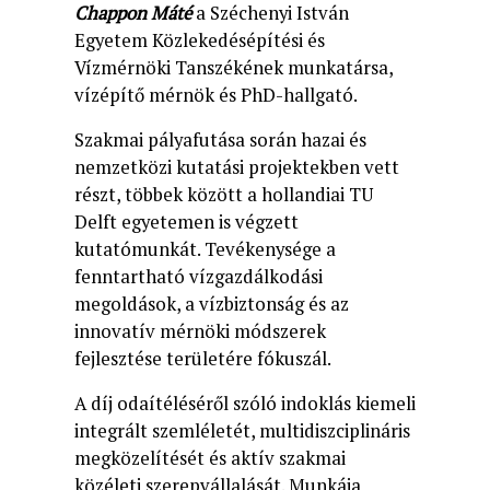
Chappon Máté
a Széchenyi István
Egyetem Közlekedésépítési és
Vízmérnöki Tanszékének munkatársa,
vízépítő mérnök és PhD-hallgató.
Szakmai pályafutása során hazai és
nemzetközi kutatási projektekben vett
részt, többek között a hollandiai TU
Delft egyetemen is végzett
kutatómunkát. Tevékenysége a
fenntartható vízgazdálkodási
megoldások, a vízbiztonság és az
innovatív mérnöki módszerek
fejlesztése területére fókuszál.
A díj odaítéléséről szóló indoklás kiemeli
integrált szemléletét, multidiszciplináris
megközelítését és aktív szakmai
közéleti szerepvállalását. Munkája