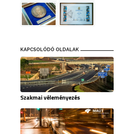
KAPCSOLÓDÓ OLDALAK
Szakmai véleményezés