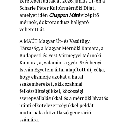
keretében adták át 2026. június 11-én a
Scharle Péter Kultúrmérnöki Díjat,
amelyet idén
Chappon Máté
vízépítő
mérnök, doktorandusz hallgató
vehetett át.
A MAÚT Magyar Út- és Vasútügyi
Társaság, a Magyar Mérnöki Kamara, a
Budapesti és Pest Vármegyei Mérnöki
Kamara, a, valamint a győri Széchenyi
István Egyetem által alapított díj
célja
,
hogy elismerje azokat a fiatal
szakembereket, akik szakmai
felkészültségükkel, közösségi
szerepvállalásukkal és a mérnöki hivatás
iránti elkötelezettségükkel példát
mutatnak a következő generáció
számára.