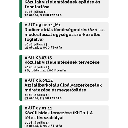
Közutak víztelenítésének építése és
fenntartása
2026. július 15.
72 oldal, 9 200 Ft+áfa
e-UT 09.02.11_M1
Radiometriás tömörségmérés (Az 1. sz.
módosítással egységes szerkezetbe
foglalva)
2026. július 15.
25 oldal, 4 000 Ft+áfa
e-UT 03.07.15
Közutak víztelenítésének tervezése
2026. április 15.
167 oldal, 21 100 Ft+áfa
e-UT 06.03.14
Aszfaltburkolatú útpályaszerkezetek
méretezése és megerősítése
2026. április 15.
53 oldal, 7 900 Ft+áfa
e-UT 07.01.11
Közúti hidak tervezése (KHT 1.). A
létesítés szabályai
2026. április 15.
52 oldal, 6 900 Ft+áfa