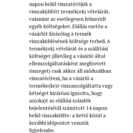
napon belül visszatérítjük a
visszaküldött termék(ek) vételárát,
valamint az esetlegesen felmerült
egyéb költségeket. Elállás esetén a
vásárlót kizárólag a termék
visszaküldésének költsége terheli. A
termék(ek) vételárát és a szállítási
költséget (illetőleg a vásárló által
ellenszolgáltatásként megfizetett
összeget) csak akkor áll módunkban
visszatéríteni, ha a vásárló a
terméke(ke)t visszaszolgáltatta vagy
kétséget kizáróan igazolta, hogy
az(oka)t az elállási szándék
bejelentésétől számított 14 napon
belül visszaküldte: a kettő közül a
korábbi időpontot vesszük
figyelembe.