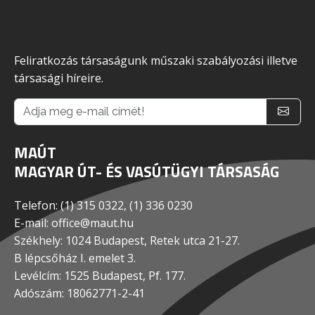
Feliratkozás társaságunk műszaki szabályozási illetve
társasági híreire.
MAÚT
MAGYAR ÚT- ÉS VASÚTÜGYI TÁRSASÁG
Telefon: (1) 315 0322, (1) 336 0230
E-mail: office@maut.hu
Székhely: 1024 Budapest, Retek utca 21-27.
B lépcsőház I. emelet 3.
Levélcím: 1525 Budapest, Pf. 177.
Adószám: 18062771-2-41