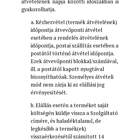
átvételének napja közötti időszakban is
gyakorolhatja.
a. Kézhezvétel (termék átvételének)
időpontja átvevőponti átvétel
esetében a rendelés átvételének
időpontja, postai szállítás esetében a
postától történő átvétel időpontja.
Ezek átvevőponti blokkal/számlával,
ill. a postától kapott nyugtával
bizonyíthatóak. Személyes átvételi
mód nem zárja ki az elállási jog
érvényesítését.
b. Elállás esetén a terméket saját
költségén küldje vissza a Szolgáltató
címére, és haladéktalanul, de
legkésőbb a termék(ek)
visszaérkezésétől számított 14