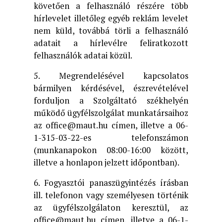
követően a felhasználó részére több
hírlevelet illetőleg egyéb reklám levelet
nem küld, továbbá törli a felhasználó
adatait a hírlevélre feliratkozott
felhasználók adatai közül.
5. Megrendelésével kapcsolatos
bármilyen kérdésével, észrevételével
forduljon a Szolgáltató székhelyén
működő ügyfélszolgálat munkatársaihoz
az office@maut.hu címen, illetve a 06-
1-315-03-22-es telefonszámon
(munkanapokon 08:00-16:00 között,
illetve a honlapon jelzett időpontban).
6. Fogyasztói panaszügyintézés írásban
ill. telefonon vagy személyesen történik
az ügyfélszolgálaton keresztül, az
office@maut.hu címen, illetve a 06-1-