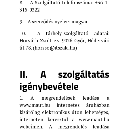
8. A Szolgáltató telefonszáma: +36-1-
315-0322
9. A szerződés nyelve: magyar
10. A tárhely-szolgáltató adatai:
Horváth Zsolt e.v. 9026 Győr, Hédervári
út 78. (horzso@itszaki.hu)
II. A szolgáltatás
igénybevétele
1. A megrendelések leadása a
www.maut.hu internetes áruházban
kizárólag elektronikus úton lehetséges,
interneten keresztül a www.maut.hu
webcímen. A megrendelés leadása