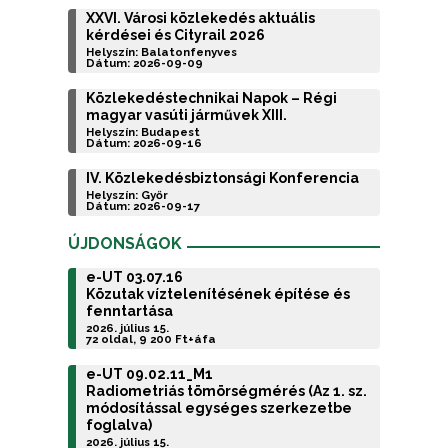
XXVI. Városi közlekedés aktuális
kérdései és Cityrail 2026
Helyszín: Balatonfenyves
Dátum: 2026-09-09
Közlekedéstechnikai Napok – Régi
magyar vasúti járművek XIII.
Helyszín: Budapest
Dátum: 2026-09-16
IV. Közlekedésbiztonsági Konferencia
Helyszín: Győr
Dátum: 2026-09-17
ÚJDONSÁGOK
e-UT 03.07.16
Közutak víztelenítésének építése és
fenntartása
2026. július 15.
72 oldal, 9 200 Ft+áfa
e-UT 09.02.11_M1
Radiometriás tömörségmérés (Az 1. sz.
módosítással egységes szerkezetbe
foglalva)
2026. július 15.