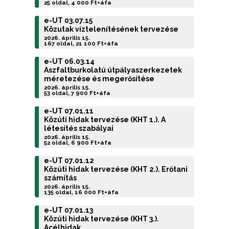
25 oldal, 4 000 Ft+áfa
e-UT 03.07.15
Közutak víztelenítésének tervezése
2026. április 15.
167 oldal, 21 100 Ft+áfa
e-UT 06.03.14
Aszfaltburkolatú útpályaszerkezetek
méretezése és megerősítése
2026. április 15.
53 oldal, 7 900 Ft+áfa
e-UT 07.01.11
Közúti hidak tervezése (KHT 1.). A
létesítés szabályai
2026. április 15.
52 oldal, 6 900 Ft+áfa
e-UT 07.01.12
Közúti hidak tervezése (KHT 2.). Erőtani
számítás
2026. április 15.
135 oldal, 16 000 Ft+áfa
e-UT 07.01.13
Közúti hidak tervezése (KHT 3.).
Acélhidak