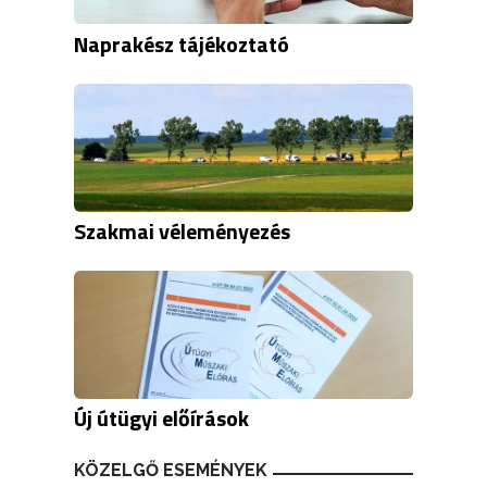
Naprakész tájékoztató
Szakmai véleményezés
Új útügyi előírások
KÖZELGŐ ESEMÉNYEK