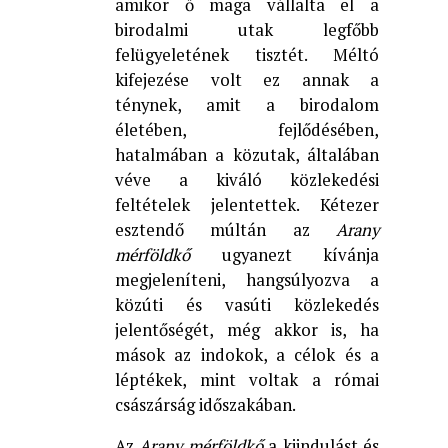
amikor ő maga vállalta el a
birodalmi utak legfőbb
felügyeletének tisztét. Méltó
kifejezése volt ez annak a
ténynek, amit a birodalom
életében, fejlődésében,
hatalmában a közutak, általában
véve a kiváló közlekedési
feltételek jelentettek. Kétezer
esztendő múltán az
Arany
mérföldkő
ugyanezt kívánja
megjeleníteni, hangsúlyozva a
közúti és vasúti közlekedés
jelentőségét, még akkor is, ha
mások az indokok, a célok és a
léptékek, mint voltak a római
császárság időszakában.
Az
Arany mérföldkő
a kiindulást és