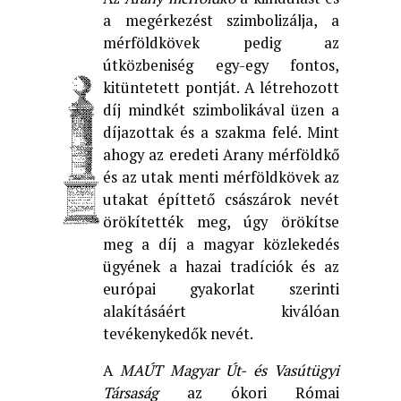
a megérkezést szimbolizálja, a
mérföldkövek pedig az
útközbeniség egy-egy fontos,
kitüntetett pontját. A létrehozott
díj mindkét szimbolikával üzen a
díjazottak és a szakma felé. Mint
ahogy az eredeti Arany mérföldkő
és az utak menti mérföldkövek az
utakat építtető császárok nevét
örökítették meg, úgy örökítse
meg a díj a magyar közlekedés
ügyének a hazai tradíciók és az
európai gyakorlat szerinti
alakításáért kiválóan
tevékenykedők nevét.
A
MAÚT Magyar Út- és Vasútügyi
Társaság
az ókori Római