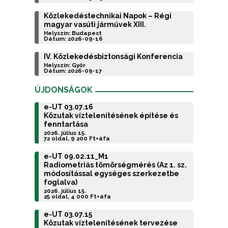
Közlekedéstechnikai Napok – Régi
magyar vasúti járművek XIII.
Helyszín: Budapest
Dátum: 2026-09-16
IV. Közlekedésbiztonsági Konferencia
Helyszín: Győr
Dátum: 2026-09-17
ÚJDONSÁGOK
e-UT 03.07.16
Közutak víztelenítésének építése és
fenntartása
2026. július 15.
72 oldal, 9 200 Ft+áfa
e-UT 09.02.11_M1
Radiometriás tömörségmérés (Az 1. sz.
módosítással egységes szerkezetbe
foglalva)
2026. július 15.
25 oldal, 4 000 Ft+áfa
e-UT 03.07.15
Közutak víztelenítésének tervezése