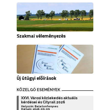
Szakmai véleményezés
Új útügyi előírások
KÖZELGŐ ESEMÉNYEK
XXVI. Városi közlekedés aktuális
kérdései és Cityrail 2026
Helyszín: Balatonfenyves
Dátum: 2026-09-09