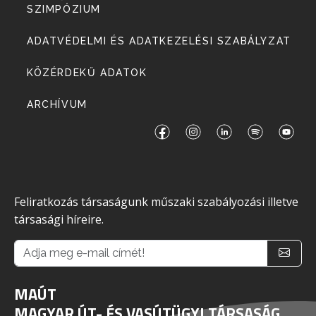
SZIMPÓZIUM
ADATVÉDELMI ÉS ADATKEZELÉSI SZABÁLYZAT
KÖZÉRDEKŰ ADATOK
ARCHÍVUM
Feliratkozás társaságunk műszaki szabályozási illetve
társasági híreire.
MAÚT
MAGYAR ÚT- ÉS VASÚTÜGYI TÁRSASÁG