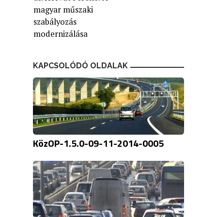
magyar műszaki
szabályozás
modernizálása
KAPCSOLÓDÓ OLDALAK
KözOP-1.5.0-09-11-2014-0005