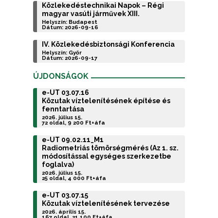
Közlekedéstechnikai Napok – Régi
magyar vasúti járművek XIII.
Helyszín: Budapest
Dátum: 2026-09-16
IV. Közlekedésbiztonsági Konferencia
Helyszín: Győr
Dátum: 2026-09-17
ÚJDONSÁGOK
e-UT 03.07.16
Közutak víztelenítésének építése és
fenntartása
2026. július 15.
72 oldal, 9 200 Ft+áfa
e-UT 09.02.11_M1
Radiometriás tömörségmérés (Az 1. sz.
módosítással egységes szerkezetbe
foglalva)
2026. július 15.
25 oldal, 4 000 Ft+áfa
e-UT 03.07.15
Közutak víztelenítésének tervezése
2026. április 15.
167 oldal, 21 100 Ft+áfa