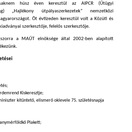
 csaknem húsz éven keresztül az AIPCR (Útügyi
ság) „Hajlékony útpályaszerkezetek” nemzetközi
agyarországot. Öt évtizeden keresztül volt a Közúti és
iadványai szerkesztője, felelős szerkesztője.
szorra a MAÚT elnöksége által 2002-ben alapított
ékezünk.
tetései
tés;
rdemrend Kiskeresztje;
miniszter kitüntető, elismerő oklevele 75. születésnapja
anymérföldkő Plakett;