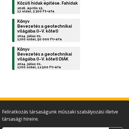
Közúti hidak építése. Fahidak
2026. április 15.
17 oldal, 3 300 Ft+áfa
Könyv
Bevezetés a geotechnikai
világába (I–V. kötet)
2024. július 01.
1700 oldal, 50 000 Ft+áfa
Könyv
Bevezetés a geotechnikai
világába (I–V. kötet) DIÁK
2024. július 01.
1700 oldal, 12 500 Ft+áfa
Feliratkozás társaságunk műszaki szabályozási illetve
társasági híreire.