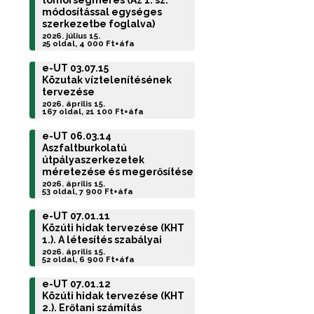
tömörségmérés (Az 1. sz.
módosítással egységes
szerkezetbe foglalva)
2026. július 15.
25 oldal, 4 000 Ft+áfa
e-UT 03.07.15
Közutak víztelenítésének
tervezése
2026. április 15.
167 oldal, 21 100 Ft+áfa
e-UT 06.03.14
Aszfaltburkolatú
útpályaszerkezetek
méretezése és megerősítése
2026. április 15.
53 oldal, 7 900 Ft+áfa
e-UT 07.01.11
Közúti hidak tervezése (KHT
1.). A létesítés szabályai
2026. április 15.
52 oldal, 6 900 Ft+áfa
e-UT 07.01.12
Közúti hidak tervezése (KHT
2.). Erőtani számítás