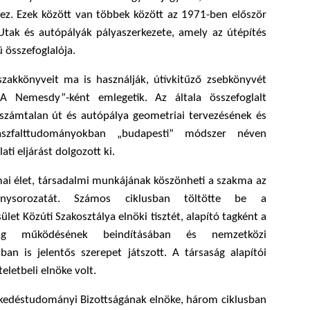
z. Ezek között van többek között az 1971-ben először
Utak és autópályák pályaszerkezete, amely az útépítés
 összefoglalója.
szakkönyveit ma is használják, útívkitűző zsebkönyvét
 Nemesdy”-ként emlegetik. Az általa összefoglalt
 számtalan út és autópálya geometriai tervezésének és
aszfalttudományokban „budapesti” módszer néven
ati eljárást dolgozott ki.
mai élet, társadalmi munkájának köszönheti a szakma az
nysorozatát. Számos ciklusban töltötte be a
et Közúti Szakosztálya elnöki tisztét, alapító tagként a
ág működésének beindításában és nemzetközi
ban is jelentős szerepet játszott. A társaság alapítói
eletbeli elnöke volt.
kedéstudományi Bizottságának elnöke, három ciklusban