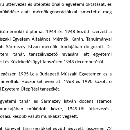
ű úttervezés és útépítés önálló egyetemi oktatását, és
működése alatt mérnök-generációkkal ismertette meg
ítőmérnöki) diplomát 1944 és 1948 között szerzett a
szaki Egyetem Általános Mérnöki Karán. Tanulmányai
tt Sármezey István mérnöki irodájában dolgozott. Dr.
etemi tanár, tanszékvezető hívására lett egyetemi
ési és Közlekedésügyi Tanszéken 1948 decemberétől.
 egészen 1995-ig a Budapesti Műszaki Egyetemen ez a
dai voltak. Huszonkét éven át, 1968 és 1990 között ő
i Egyetem Útépítési tanszékét.
 egyetemi tanár és Sármezey István docens számos
munkájában működött közre, 1949-től úttervezési,
lgozási, később vasúti munkákat végzett.
at könyvet társszerzőkkel együtt jegyzett, összesen 72