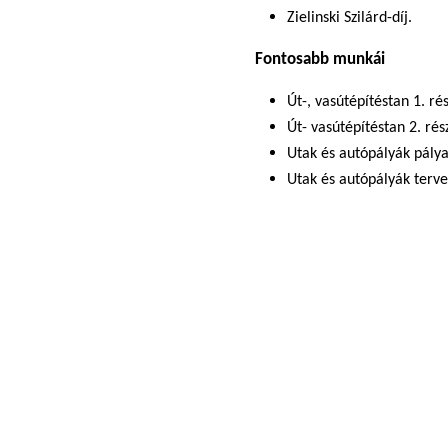
Zielinski Szilárd-díj.
Fontosabb munkái
Út-, vasútépítéstan 1. ré
Út- vasútépítéstan 2. rés
Utak és autópályák pály
Utak és autópályák terve