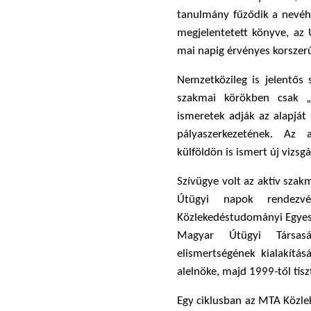
tanulmány fűződik a nevéhe
megjelentetett könyve, az 
mai napig érvényes korszerű
Nemzetközileg is jelentős 
szakmai körökben csak „A
ismeretek adják az alapját
pályaszerkezetének. Az 
külföldön is ismert új vizsgál
Szívügye volt az aktív szak
Útügyi napok rendezvé
Közlekedéstudományi Egyesül
Magyar Útügyi Társas
elismertségének kialakításá
alelnöke, majd 1999-től tiszt
Egy ciklusban az MTA Közle