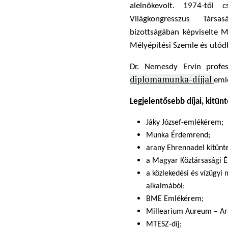
alelnökevolt. 1974-től
Világkongresszus Társa
bizottságában képviselte M
Mélyépítési Szemle és utódk
Dr. Nemesdy Ervin profes
diplomamunka-díjjal
eml
Legjelentősebb díjai, kitün
Jáky József-emlékérem;
Munka Érdemrend;
arany Ehrennadel kitünte
a Magyar Köztársasági É
a közlekedési és vízügyi 
alkalmából;
BME Emlékérem;
Millearium Aureum – Ar
MTESZ-díj;