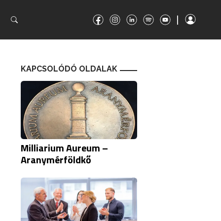
|
|
KAPCSOLÓDÓ OLDALAK
Milliarium Aureum –
Aranymérföldkő