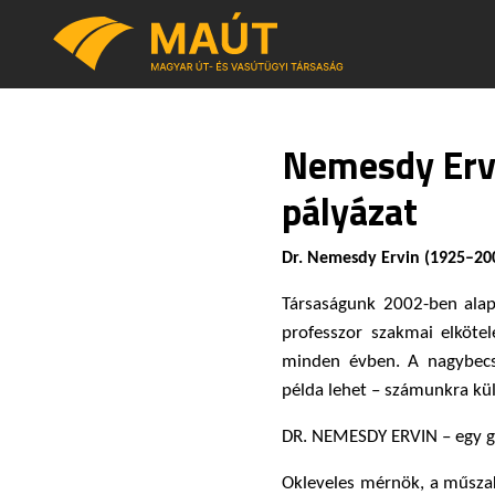
Nemesdy Erv
pályázat
Dr. Nemesdy Ervin (1925–200
Társaságunk 2002-ben alap
professzor szakmai elkötel
minden évben. A nagybec
példa lehet – számunkra kül
DR. NEMESDY ERVIN – egy g
Okleveles mérnök, a műsza