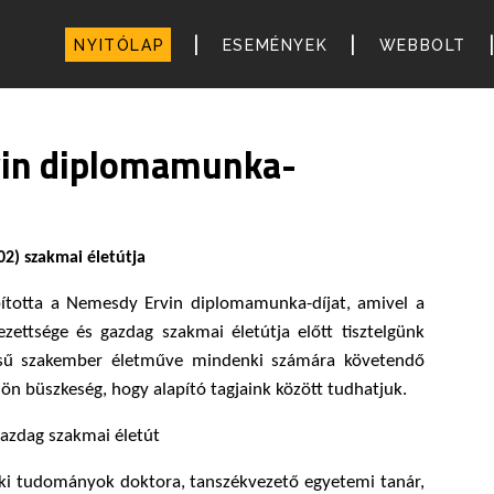
|
|
NYITÓLAP
ESEMÉNYEK
WEBBOLT
in diplomamunka-
2) szakmai életútja
ította a Nemesdy Ervin diplomamunka-díjat, amivel a
ezettsége és gazdag szakmai életútja előtt tisztelgünk
sű szakember életműve mindenki számára követendő
ön büszkeség, hogy alapító tagjaink között tudhatjuk.
azdag szakmai életút
ki tudományok doktora, tanszékvezető egyetemi tanár,