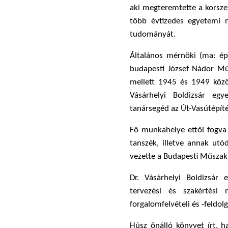
aki megteremtette a korszer
több évtizedes egyetemi 
tudományát.
Általános mérnöki (ma: ép
budapesti József Nádor Mű
mellett 1945 és 1949 közö
Vásárhelyi Boldizsár egy
tanársegéd az Út-Vasútépít
Fő munkahelye ettől fogva
tanszék, illetve annak utó
vezette a Budapesti Műszak
Dr. Vásárhelyi Boldizsár
tervezési és szakértési 
forgalomfelvételi és -feldo
Húsz önálló könyvet írt, h