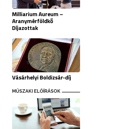
Milliarium Aureum –
Aranymérföldkő
Díjazottak
Vásárhelyi Boldizsár-díj
MŰSZAKI ELŐÍRÁSOK