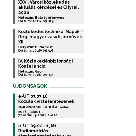
XXVI. Városi közlekedés
aktuális kérdései és Cityrail
2026
Helyszín: Balatonfenyves
Dátum: 2026-09-09
Közlekedéstechnikai Napok –
Régi magyar vasúti járművek
XIII.
Helyszín: Budapest
Dátum: 2026-09-16
IV. Közlekedésbiztonsági
Konferencia
Helyszín: Győr
Dátum: 2026-09-17
ÚJDONSÁGOK
e-UT 03.07.16
Közutak víztelenítésének
építése és fenntartása
2026. július 15.
72 oldal, 9 200 Ft+áfa
e-UT 09.02.11_M1
Radiometriás